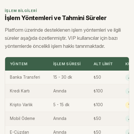
İŞLEM BILGILERI
İşlem Yöntemleri ve Tahmini Süreler
Platform üzerinde desteklenen işlem yöntemleri ve ilgili
süreler aşağıda özetlenmiştir. VIP kullanıcılar için bazı
yöntemlerde öncelikli işlem hakkı tanınmaktadır.
YÖNTEM
İŞLEM SÜRESI
ALT LIMIT
KUL
Banka Transferi
15 - 30 dk
₺50
Akt
Kredi Kartı
Anında
₺100
Akt
Kripto Varlık
5 - 15 dk
₺100
Yo
Mobil Ödeme
Anında
₺50
Akt
E-Cüzdan
Anında
₺50
Akt