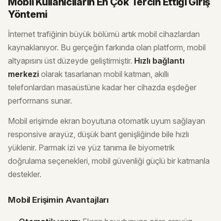
Mobil Kullanıcıların En Çok Tercih Ettiği Giriş
Yöntemi
İnternet trafiğinin büyük bölümü artık mobil cihazlardan
kaynaklanıyor. Bu gerçeğin farkında olan platform, mobil
altyapısını üst düzeyde geliştirmiştir.
Hızlı bağlantı
merkezi
olarak tasarlanan mobil katman, akıllı
telefonlardan masaüstüne kadar her cihazda eşdeğer
performans sunar.
Mobil erişimde ekran boyutuna otomatik uyum sağlayan
responsive arayüz, düşük bant genişliğinde bile hızlı
yüklenir. Parmak izi ve yüz tanıma ile biyometrik
doğrulama seçenekleri, mobil güvenliği güçlü bir katmanla
destekler.
Mobil Erişimin Avantajları