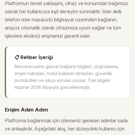
Platformun temel yaklaşımı, cihaz ve konumdan bağımsız
olarak her kullanıcıya eşit deneyim sunmaktır. İster akıllı
telefon ister masaüstü bilgisayar üzerinden bağlanın,
arayüz otomatik olarak cihazınıza uyum sağlar ve tüm
işlevlere eksiksiz erişmenizi garanti eder.
📋 Rehber İçeriği
Mercurecasino güncel bağlantı bilgileri, doğrulanmış
erişim noktaları, mobil kullanım detayları, güvenlik
protokolleri ve sıkça sorulan sorular. Tüm bilgiler
Haziran 2026 itibarıyla güncellenmiştir.
Erişim Adım Adım
Platforma bağlanmak için izlemeniz gereken adımlar sade
ve anlaşılırdır. Aşağıdaki akış, her düzeydeki kullanıcı için