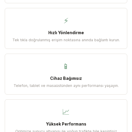
⚡
Hızlı Yönlendirme
Tek tıkla doğrulanmış erişim noktasına anında bağlantı kurun.
📱
Cihaz Bağımsız
Telefon, tablet ve masaüstünden aynı performansı yaşayın.
📈
Yüksek Performans
Optimize sunucu altyapısı ile yoğun trafikte bile kesintisiz