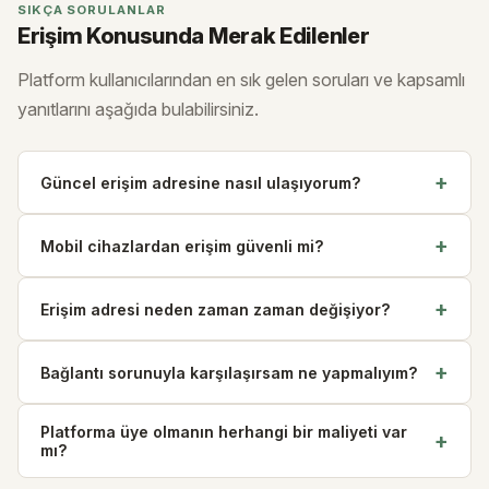
SIKÇA SORULANLAR
Erişim Konusunda Merak Edilenler
Platform kullanıcılarından en sık gelen soruları ve kapsamlı
yanıtlarını aşağıda bulabilirsiniz.
+
Güncel erişim adresine nasıl ulaşıyorum?
+
Mobil cihazlardan erişim güvenli mi?
+
Erişim adresi neden zaman zaman değişiyor?
+
Bağlantı sorunuyla karşılaşırsam ne yapmalıyım?
Platforma üye olmanın herhangi bir maliyeti var
+
mı?