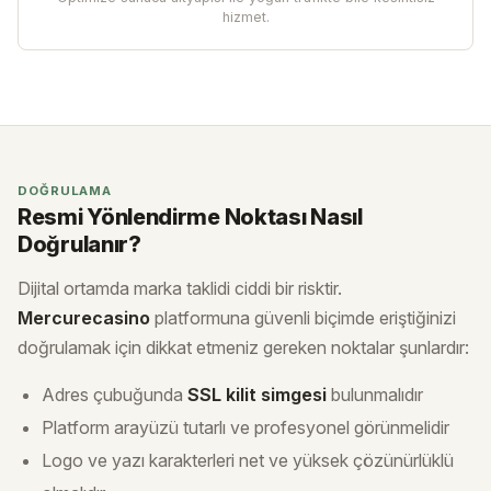
hizmet.
DOĞRULAMA
Resmi Yönlendirme Noktası Nasıl
Doğrulanır?
Dijital ortamda marka taklidi ciddi bir risktir.
Mercurecasino
platformuna güvenli biçimde eriştiğinizi
doğrulamak için dikkat etmeniz gereken noktalar şunlardır:
Adres çubuğunda
SSL kilit simgesi
bulunmalıdır
Platform arayüzü tutarlı ve profesyonel görünmelidir
Logo ve yazı karakterleri net ve yüksek çözünürlüklü