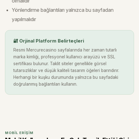
olmalıdır
Yönlendirme bağlantıları yalnızca bu sayfadan
yapılmalıdır
🔐 Orjinal Platform Belirteçleri
Resmi Mercurecasino sayfalarında her zaman tutarlı
marka kimliği, profesyonel kullanıcı arayüzü ve SSL
sertifikası bulunur. Taklit siteler genellikle görsel
tutarsızlıklar ve düşük kaliteli tasarım öğeleri barındırır.
Herhangi bir kuşku durumunda yalnızca bu sayfadaki
doğrulanmış bağlantıları kullanın.
MOBIL ERIŞIM