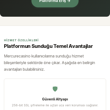
Platforma Eriş →
HIZMET ÖZELLIKLERI
Platformun Sunduğu Temel Avantajlar
Mercurecasino kullanıcılarına sunduğu hizmet
bileşenleriyle sektörde öne çıkar. Aşağıda en belirgin
avantajları bulabilirsiniz.
🛡
Güvenli Altyapı
256-bit SSL şifreleme ile uçtan uca veri koruması sağlanır.