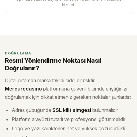
hizmet.
DOĞRULAMA
Resmi Yönlendirme Noktası Nasıl
Doğrulanır?
Dijital ortamda marka taklidi ciddi bir risktir.
Mercurecasino
platformuna güvenli biçimde eriştiğinizi
doğrulamak için dikkat etmeniz gereken noktalar şunlardır:
Adres çubuğunda
SSL kilit simgesi
bulunmalıdır
Platform arayüzü tutarlı ve profesyonel görünmelidir
Logo ve yazı karakterleri net ve yüksek çözünürlüklü