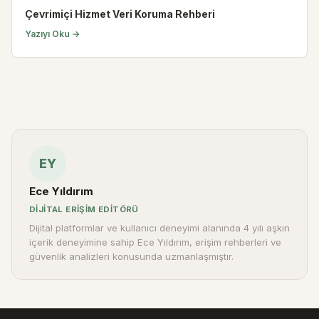
Çevrimiçi Hizmet Veri Koruma Rehberi
Yazıyı Oku →
EY
Ece Yıldırım
DIJITAL ERIŞIM EDITÖRÜ
Dijital platformlar ve kullanıcı deneyimi alanında 4 yılı aşkın
içerik deneyimine sahip Ece Yıldırım, erişim rehberleri ve
güvenlik analizleri konusunda uzmanlaşmıştır.