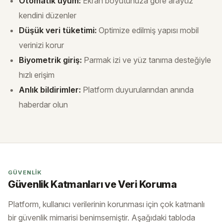
Otomatik uyum:
Ekran boyutunuza göre arayüz
kendini düzenler
Düşük veri tüketimi:
Optimize edilmiş yapısı mobil
verinizi korur
Biyometrik giriş:
Parmak izi ve yüz tanıma desteğiyle
hızlı erişim
Anlık bildirimler:
Platform duyurularından anında
haberdar olun
GÜVENLIK
Güvenlik Katmanları ve Veri Koruma
Platform, kullanıcı verilerinin korunması için çok katmanlı
bir güvenlik mimarisi benimsemiştir. Aşağıdaki tabloda