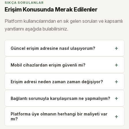
SIKÇA SORULANLAR
Erişim Konusunda Merak Edilenler
Platform kullanıcılarından en sık gelen soruları ve kapsamlı
yanıtlarını aşağıda bulabilirsiniz.
+
Güncel erişim adresine nasıl ulaşıyorum?
+
Mobil cihazlardan erişim güvenli mi?
+
Erişim adresi neden zaman zaman değişiyor?
+
Bağlantı sorunuyla karşılaşırsam ne yapmalıyım?
Platforma üye olmanın herhangi bir maliyeti var
+
mı?