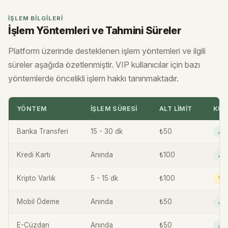
İŞLEM BILGILERI
İşlem Yöntemleri ve Tahmini Süreler
Platform üzerinde desteklenen işlem yöntemleri ve ilgili
süreler aşağıda özetlenmiştir. VIP kullanıcılar için bazı
yöntemlerde öncelikli işlem hakkı tanınmaktadır.
YÖNTEM
İŞLEM SÜRESI
ALT LIMIT
KUL
Banka Transferi
15 - 30 dk
₺50
Akt
Kredi Kartı
Anında
₺100
Akt
Kripto Varlık
5 - 15 dk
₺100
Yo
Mobil Ödeme
Anında
₺50
Akt
E-Cüzdan
Anında
₺50
Akt