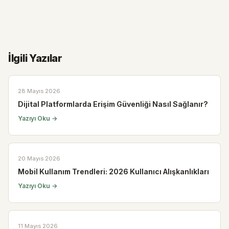
İlgili Yazılar
28 Mayıs 2026
Dijital Platformlarda Erişim Güvenliği Nasıl Sağlanır?
Yazıyı Oku →
20 Mayıs 2026
Mobil Kullanım Trendleri: 2026 Kullanıcı Alışkanlıkları
Yazıyı Oku →
11 Mayıs 2026