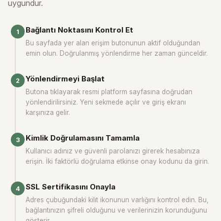
uygundur.
Bağlantı Noktasını Kontrol Et
Bu sayfada yer alan erişim butonunun aktif olduğundan
emin olun. Doğrulanmış yönlendirme her zaman günceldir.
Yönlendirmeyi Başlat
Butona tıklayarak resmi platform sayfasına doğrudan
yönlendirilirsiniz. Yeni sekmede açılır ve giriş ekranı
karşınıza gelir.
Kimlik Doğrulamasını Tamamla
Kullanıcı adınız ve güvenli parolanızı girerek hesabınıza
erişin. İki faktörlü doğrulama etkinse onay kodunu da girin.
SSL Sertifikasını Onayla
Adres çubuğundaki kilit ikonunun varlığını kontrol edin. Bu,
bağlantınızın şifreli olduğunu ve verilerinizin korunduğunu
gösterir.