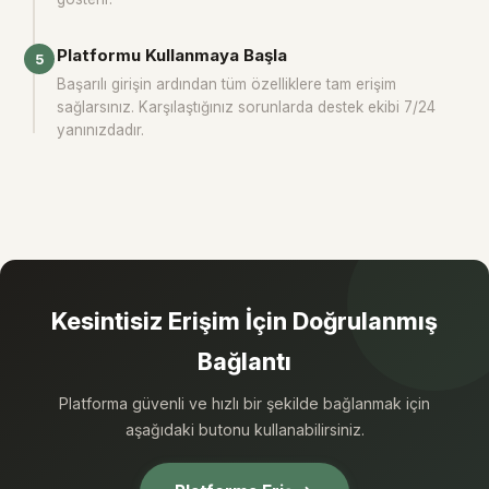
Platformu Kullanmaya Başla
Başarılı girişin ardından tüm özelliklere tam erişim
sağlarsınız. Karşılaştığınız sorunlarda destek ekibi 7/24
yanınızdadır.
Kesintisiz Erişim İçin Doğrulanmış
Bağlantı
Platforma güvenli ve hızlı bir şekilde bağlanmak için
aşağıdaki butonu kullanabilirsiniz.