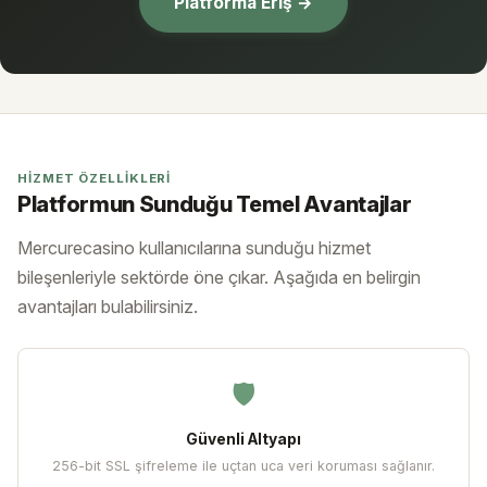
Platforma Eriş →
HIZMET ÖZELLIKLERI
Platformun Sunduğu Temel Avantajlar
Mercurecasino kullanıcılarına sunduğu hizmet
bileşenleriyle sektörde öne çıkar. Aşağıda en belirgin
avantajları bulabilirsiniz.
🛡
Güvenli Altyapı
256-bit SSL şifreleme ile uçtan uca veri koruması sağlanır.