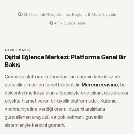
🔒
⚡
📱
SSL Korumalı
Doğrulanmış Bağlantı
Mobil Uyumlu
🔄
Anlık Güncelleme
GENEL BAKIŞ
Dijital Eğlence Merkezi: Platforma Genel Bir
Bakış
Çevrimiçi platform kullanıcıları için erişimin kesintisiz ve
güvenilir olması en temel beklentidir.
Mercurecasino
, bu
beklentiyi merkeze alan altyapısıyla öne çıkan, uluslararası
ölçekte hizmet veren bir üyelik platformudur. Kullanıcı
memnuniyetine verdiği önem, düzenli aralıklarla
güncellenen arayüzü ve çok katmanlı güvenlik
sistemleriyle kendini gösterir.