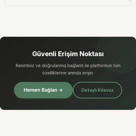
Güvenli Erişim Noktası
Kesintisiz ve doğrulanmış bağlantı ile platformun tüm
özelliklerine anında erişin.
Hemen Bağlan →
Detaylı Kılavuz