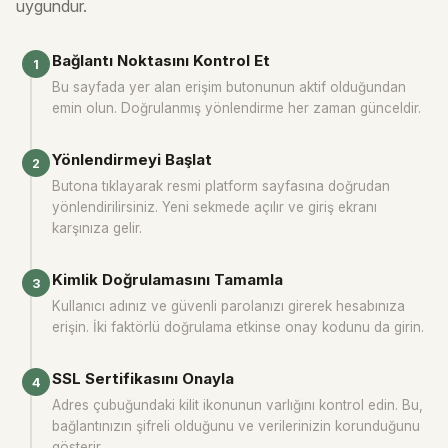
uygundur.
Bağlantı Noktasını Kontrol Et
Bu sayfada yer alan erişim butonunun aktif olduğundan
emin olun. Doğrulanmış yönlendirme her zaman günceldir.
Yönlendirmeyi Başlat
Butona tıklayarak resmi platform sayfasına doğrudan
yönlendirilirsiniz. Yeni sekmede açılır ve giriş ekranı
karşınıza gelir.
Kimlik Doğrulamasını Tamamla
Kullanıcı adınız ve güvenli parolanızı girerek hesabınıza
erişin. İki faktörlü doğrulama etkinse onay kodunu da girin.
SSL Sertifikasını Onayla
Adres çubuğundaki kilit ikonunun varlığını kontrol edin. Bu,
bağlantınızın şifreli olduğunu ve verilerinizin korunduğunu
gösterir.