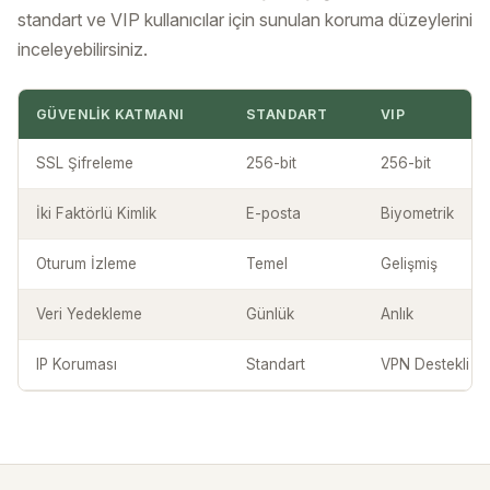
standart ve VIP kullanıcılar için sunulan koruma düzeylerini
inceleyebilirsiniz.
GÜVENLIK KATMANI
STANDART
VIP
SSL Şifreleme
256-bit
256-bit
İki Faktörlü Kimlik
E-posta
Biyometrik
Oturum İzleme
Temel
Gelişmiş
Veri Yedekleme
Günlük
Anlık
IP Koruması
Standart
VPN Destekli