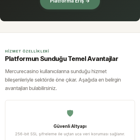
Platforma Eriş →
HIZMET ÖZELLIKLERI
Platformun Sunduğu Temel Avantajlar
Mercurecasino kullanıcılarına sunduğu hizmet
bileşenleriyle sektörde öne çıkar. Aşağıda en belirgin
avantajları bulabilirsiniz.
🛡
Güvenli Altyapı
256-bit SSL şifreleme ile uçtan uca veri koruması sağlanır.