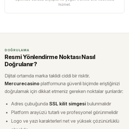
hizmet.
DOĞRULAMA
Resmi Yönlendirme Noktası Nasıl
Doğrulanır?
Dijital ortamda marka taklidi ciddi bir risktir.
Mercurecasino
platformuna güvenli biçimde eriştiğinizi
doğrulamak için dikkat etmeniz gereken noktalar şunlardır:
Adres çubuğunda
SSL kilit simgesi
bulunmalıdır
Platform arayüzü tutarlı ve profesyonel görünmelidir
Logo ve yazı karakterleri net ve yüksek çözünürlüklü