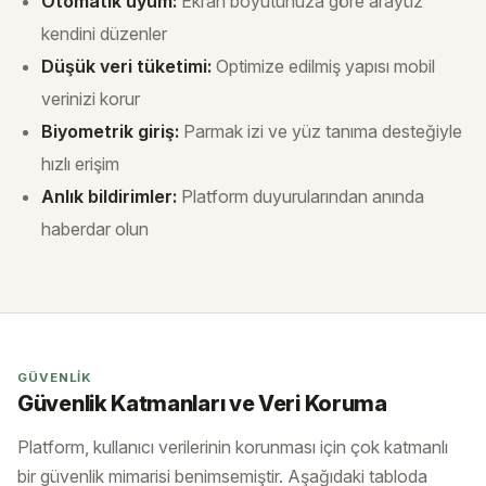
Otomatik uyum:
Ekran boyutunuza göre arayüz
kendini düzenler
Düşük veri tüketimi:
Optimize edilmiş yapısı mobil
verinizi korur
Biyometrik giriş:
Parmak izi ve yüz tanıma desteğiyle
hızlı erişim
Anlık bildirimler:
Platform duyurularından anında
haberdar olun
GÜVENLIK
Güvenlik Katmanları ve Veri Koruma
Platform, kullanıcı verilerinin korunması için çok katmanlı
bir güvenlik mimarisi benimsemiştir. Aşağıdaki tabloda