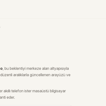
e
no
, bu beklentiyi merkeze alan altyapısıyla
 düzenli aralıklarla güncellenen arayüzü ve
akıllı telefon ister masaüstü bilgisayar
nti eder.