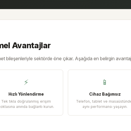
el Avantajlar
 bileşenleriyle sektörde öne çıkar. Aşağıda en belirgin avantajlar
⚡
📱
Hızlı Yönlendirme
Cihaz Bağımsız
Tek tıkla doğrulanmış erişim
Telefon, tablet ve masaüstünd
oktasına anında bağlantı kurun.
aynı performansı yaşayın.