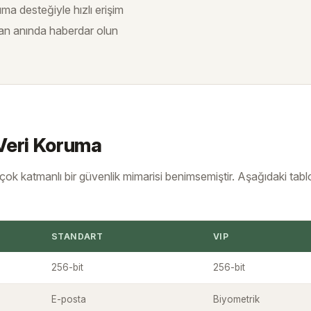
ma desteğiyle hızlı erişim
an anında haberdar olun
Veri Koruma
n çok katmanlı bir güvenlik mimarisi benimsemiştir. Aşağıdaki tabl
STANDART
VIP
256-bit
256-bit
E-posta
Biyometrik