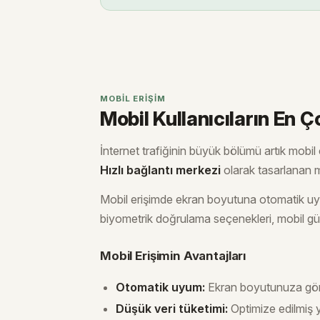
MOBIL ERIŞIM
Mobil Kullanıcıların En Ç
İnternet trafiğinin büyük bölümü artık mobil
Hızlı bağlantı merkezi
olarak tasarlanan 
Mobil erişimde ekran boyutuna otomatik uyum
biyometrik doğrulama seçenekleri, mobil güv
Mobil Erişimin Avantajları
Otomatik uyum:
Ekran boyutunuza gör
Düşük veri tüketimi:
Optimize edilmiş y