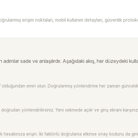
ğrulanmış erişim noktaları, mobil kullanım detayları, güvenlik protokol
dımlar sade ve anlaşılırdır. Aşağıdaki akış, her düzeydeki kulla
if olduğundan emin olun. Doğrulanmış yönlendirme her zaman günceldi
oğrudan yönlendirilirsiniz. Yeni sekmede açılır ve giriş ekranı karşınıza
ek hesabınıza erişin. İki faktörlü doğrulama etkinse onay kodunu da giri