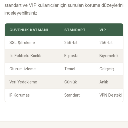
standart ve VIP kullanıcılar için sunulan koruma düzeylerini
inceleyebilirsiniz.
GÜVENLIK KATMANI
STANDART
VIP
SSL Şifreleme
256-bit
256-bit
İki Faktörlü Kimlik
E-posta
Biyometrik
Oturum İzleme
Temel
Gelişmiş
Veri Yedekleme
Günlük
Anlık
IP Koruması
Standart
VPN Destekli