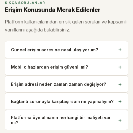
SIKÇA SORULANLAR
Erişim Konusunda Merak Edilenler
Platform kullanıcılarından en sık gelen soruları ve kapsamlı
yanıtlarını aşağıda bulabilirsiniz.
+
Güncel erişim adresine nasıl ulaşıyorum?
+
Mobil cihazlardan erişim güvenli mi?
+
Erişim adresi neden zaman zaman değişiyor?
+
Bağlantı sorunuyla karşılaşırsam ne yapmalıyım?
Platforma üye olmanın herhangi bir maliyeti var
+
mı?