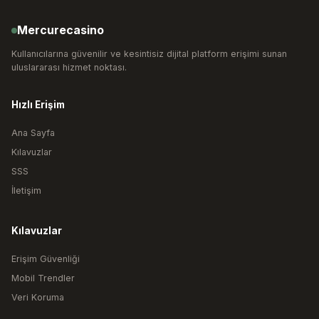
Mercurecasino
Kullanıcılarına güvenilir ve kesintisiz dijital platform erişimi sunan
uluslararası hizmet noktası.
Hızlı Erişim
Ana Sayfa
Kılavuzlar
SSS
İletişim
Kılavuzlar
Erişim Güvenliği
Mobil Trendler
Veri Koruma