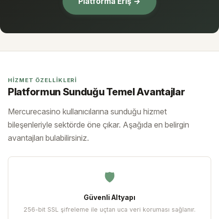
Platforma Eriş →
HIZMET ÖZELLIKLERI
Platformun Sunduğu Temel Avantajlar
Mercurecasino kullanıcılarına sunduğu hizmet
bileşenleriyle sektörde öne çıkar. Aşağıda en belirgin
avantajları bulabilirsiniz.
🛡
Güvenli Altyapı
256-bit SSL şifreleme ile uçtan uca veri koruması sağlanır.