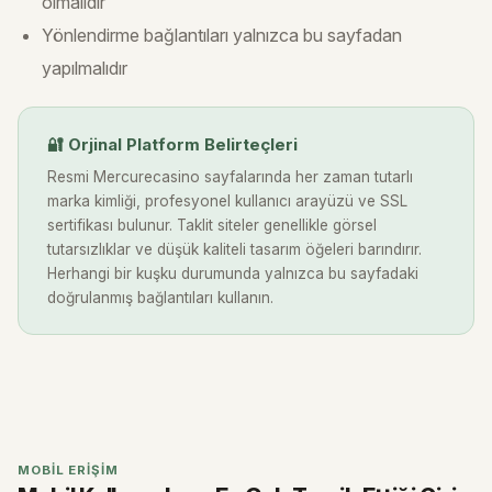
olmalıdır
Yönlendirme bağlantıları yalnızca bu sayfadan
yapılmalıdır
🔐 Orjinal Platform Belirteçleri
Resmi Mercurecasino sayfalarında her zaman tutarlı
marka kimliği, profesyonel kullanıcı arayüzü ve SSL
sertifikası bulunur. Taklit siteler genellikle görsel
tutarsızlıklar ve düşük kaliteli tasarım öğeleri barındırır.
Herhangi bir kuşku durumunda yalnızca bu sayfadaki
doğrulanmış bağlantıları kullanın.
MOBIL ERIŞIM