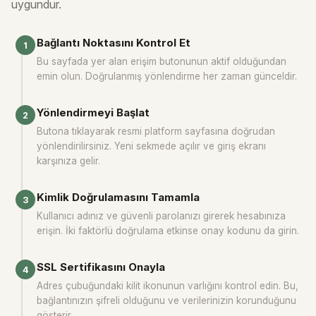
uygundur.
Bağlantı Noktasını Kontrol Et
Bu sayfada yer alan erişim butonunun aktif olduğundan
emin olun. Doğrulanmış yönlendirme her zaman günceldir.
Yönlendirmeyi Başlat
Butona tıklayarak resmi platform sayfasına doğrudan
yönlendirilirsiniz. Yeni sekmede açılır ve giriş ekranı
karşınıza gelir.
Kimlik Doğrulamasını Tamamla
Kullanıcı adınız ve güvenli parolanızı girerek hesabınıza
erişin. İki faktörlü doğrulama etkinse onay kodunu da girin.
SSL Sertifikasını Onayla
Adres çubuğundaki kilit ikonunun varlığını kontrol edin. Bu,
bağlantınızın şifreli olduğunu ve verilerinizin korunduğunu
gösterir.