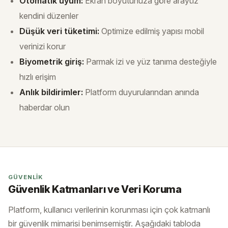
Otomatik uyum:
Ekran boyutunuza göre arayüz
kendini düzenler
Düşük veri tüketimi:
Optimize edilmiş yapısı mobil
verinizi korur
Biyometrik giriş:
Parmak izi ve yüz tanıma desteğiyle
hızlı erişim
Anlık bildirimler:
Platform duyurularından anında
haberdar olun
GÜVENLIK
Güvenlik Katmanları ve Veri Koruma
Platform, kullanıcı verilerinin korunması için çok katmanlı
bir güvenlik mimarisi benimsemiştir. Aşağıdaki tabloda