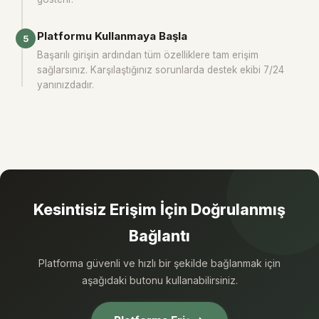
Platformu Kullanmaya Başla
Başarılı girişin ardından tüm özelliklere tam erişim
sağlarsınız. Karşılaştığınız sorunlarda destek ekibi 7/24
yanınızdadır.
Kesintisiz Erişim İçin Doğrulanmış
Bağlantı
Platforma güvenli ve hızlı bir şekilde bağlanmak için
aşağıdaki butonu kullanabilirsiniz.