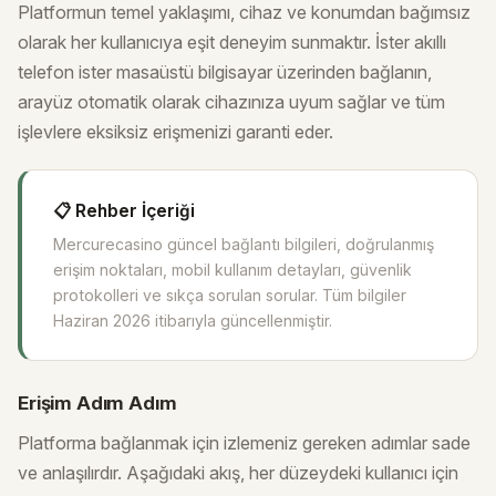
Platformun temel yaklaşımı, cihaz ve konumdan bağımsız
olarak her kullanıcıya eşit deneyim sunmaktır. İster akıllı
telefon ister masaüstü bilgisayar üzerinden bağlanın,
arayüz otomatik olarak cihazınıza uyum sağlar ve tüm
işlevlere eksiksiz erişmenizi garanti eder.
📋 Rehber İçeriği
Mercurecasino güncel bağlantı bilgileri, doğrulanmış
erişim noktaları, mobil kullanım detayları, güvenlik
protokolleri ve sıkça sorulan sorular. Tüm bilgiler
Haziran 2026 itibarıyla güncellenmiştir.
Erişim Adım Adım
Platforma bağlanmak için izlemeniz gereken adımlar sade
ve anlaşılırdır. Aşağıdaki akış, her düzeydeki kullanıcı için