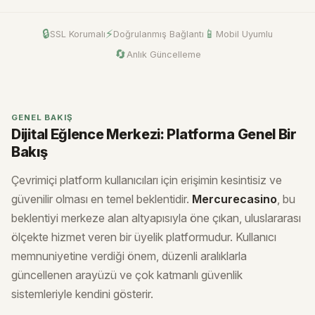
🔒
⚡
📱
SSL Korumalı
Doğrulanmış Bağlantı
Mobil Uyumlu
🔄
Anlık Güncelleme
GENEL BAKIŞ
Dijital Eğlence Merkezi: Platforma Genel Bir
Bakış
Çevrimiçi platform kullanıcıları için erişimin kesintisiz ve
güvenilir olması en temel beklentidir.
Mercurecasino
, bu
beklentiyi merkeze alan altyapısıyla öne çıkan, uluslararası
ölçekte hizmet veren bir üyelik platformudur. Kullanıcı
memnuniyetine verdiği önem, düzenli aralıklarla
güncellenen arayüzü ve çok katmanlı güvenlik
sistemleriyle kendini gösterir.