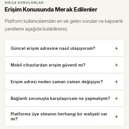
SIKÇA SORULANLAR
Erişim Konusunda Merak Edilenler
Platform kullanıcılarından en sık gelen soruları ve kapsamlı
yanıtlarını aşağıda bulabilirsiniz.
+
Güncel erişim adresine nasıl ulaşıyorum?
+
Mobil cihazlardan erişim güvenli mi?
+
Erişim adresi neden zaman zaman değişiyor?
+
Bağlantı sorunuyla karşılaşırsam ne yapmalıyım?
Platforma üye olmanın herhangi bir maliyeti var
+
mı?