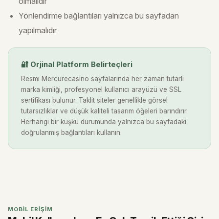
olmalıdır
Yönlendirme bağlantıları yalnızca bu sayfadan
yapılmalıdır
🔐 Orjinal Platform Belirteçleri
Resmi Mercurecasino sayfalarında her zaman tutarlı
marka kimliği, profesyonel kullanıcı arayüzü ve SSL
sertifikası bulunur. Taklit siteler genellikle görsel
tutarsızlıklar ve düşük kaliteli tasarım öğeleri barındırır.
Herhangi bir kuşku durumunda yalnızca bu sayfadaki
doğrulanmış bağlantıları kullanın.
MOBIL ERIŞIM