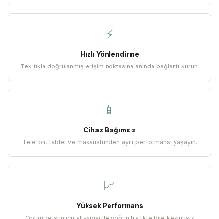
⚡
Hızlı Yönlendirme
Tek tıkla doğrulanmış erişim noktasına anında bağlantı kurun.
📱
Cihaz Bağımsız
Telefon, tablet ve masaüstünden aynı performansı yaşayın.
📈
Yüksek Performans
Optimize sunucu altyapısı ile yoğun trafikte bile kesintisiz