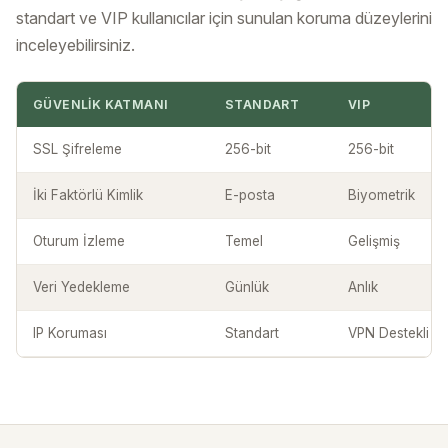
standart ve VIP kullanıcılar için sunulan koruma düzeylerini
inceleyebilirsiniz.
GÜVENLIK KATMANI
STANDART
VIP
SSL Şifreleme
256-bit
256-bit
İki Faktörlü Kimlik
E-posta
Biyometrik
Oturum İzleme
Temel
Gelişmiş
Veri Yedekleme
Günlük
Anlık
IP Koruması
Standart
VPN Destekli