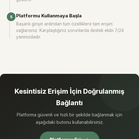
Platformu Kullanmaya Başla
Başarılı girişin ardından tüm özelliklere tam erişim
sağlarsınız. Karşılaştığınız sorunlarda destek ekibi 7/24
yanınızdadır.
Kesintisiz Erişim İçin Doğrulanmış
Bağlantı
Platforma güvenli ve hızlı bir şekilde bağlanmak için
aşağıdaki butonu kullanabilirsiniz.