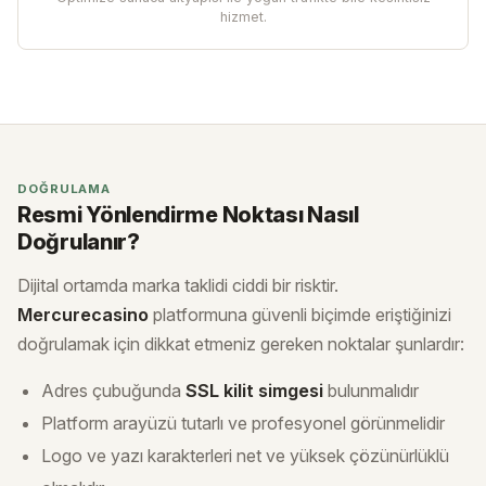
hizmet.
DOĞRULAMA
Resmi Yönlendirme Noktası Nasıl
Doğrulanır?
Dijital ortamda marka taklidi ciddi bir risktir.
Mercurecasino
platformuna güvenli biçimde eriştiğinizi
doğrulamak için dikkat etmeniz gereken noktalar şunlardır:
Adres çubuğunda
SSL kilit simgesi
bulunmalıdır
Platform arayüzü tutarlı ve profesyonel görünmelidir
Logo ve yazı karakterleri net ve yüksek çözünürlüklü