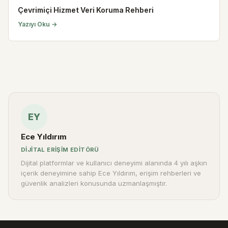
Çevrimiçi Hizmet Veri Koruma Rehberi
Yazıyı Oku →
EY
Ece Yıldırım
DIJITAL ERIŞIM EDITÖRÜ
Dijital platformlar ve kullanıcı deneyimi alanında 4 yılı aşkın
içerik deneyimine sahip Ece Yıldırım, erişim rehberleri ve
güvenlik analizleri konusunda uzmanlaşmıştır.