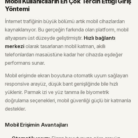
Mobil Kullanıcıların En Çok Tercih Ettiği Giriş
Yöntemi
İnternet trafiğinin büyük bölümü artık mobil cihazlardan
kaynaklanıyor. Bu gerçeğin farkında olan platform, mobil
altyapısını üst düzeyde geliştirmiştir.
Hızlı bağlantı
merkezi
olarak tasarlanan mobil katman, akıllı
telefonlardan masaüstüne kadar her cihazda eşdeğer
performans sunar.
Mobil erişimde ekran boyutuna otomatik uyum sağlayan
responsive arayüz, düşük bant genişliğinde bile hızlı
yüklenir. Parmak izi ve yüz tanıma ile biyometrik
doğrulama seçenekleri, mobil güvenliği güçlü bir katmanla
destekler.
Mobil Erişimin Avantajları