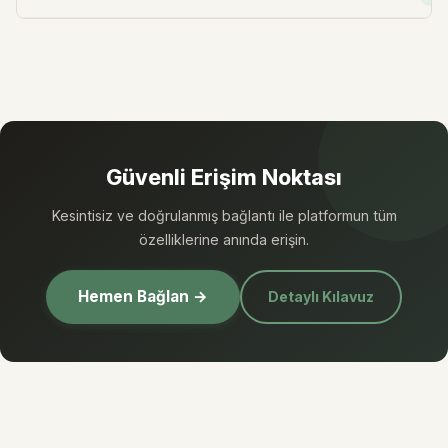
Güvenli Erişim Noktası
Kesintisiz ve doğrulanmış bağlantı ile platformun tüm
özelliklerine anında erişin.
Hemen Bağlan →
Detaylı Kılavuz