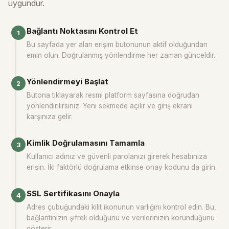
uygundur.
Bağlantı Noktasını Kontrol Et
Bu sayfada yer alan erişim butonunun aktif olduğundan
emin olun. Doğrulanmış yönlendirme her zaman günceldir.
Yönlendirmeyi Başlat
Butona tıklayarak resmi platform sayfasına doğrudan
yönlendirilirsiniz. Yeni sekmede açılır ve giriş ekranı
karşınıza gelir.
Kimlik Doğrulamasını Tamamla
Kullanıcı adınız ve güvenli parolanızı girerek hesabınıza
erişin. İki faktörlü doğrulama etkinse onay kodunu da girin.
SSL Sertifikasını Onayla
Adres çubuğundaki kilit ikonunun varlığını kontrol edin. Bu,
bağlantınızın şifreli olduğunu ve verilerinizin korunduğunu
gösterir.