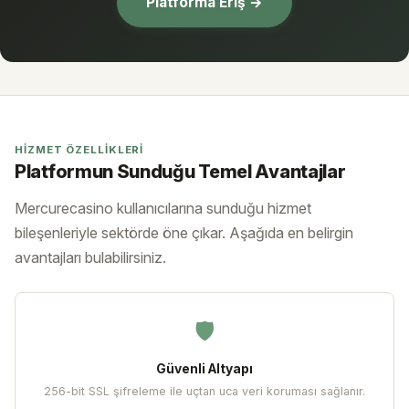
Platforma Eriş →
HIZMET ÖZELLIKLERI
Platformun Sunduğu Temel Avantajlar
Mercurecasino kullanıcılarına sunduğu hizmet
bileşenleriyle sektörde öne çıkar. Aşağıda en belirgin
avantajları bulabilirsiniz.
🛡
Güvenli Altyapı
256-bit SSL şifreleme ile uçtan uca veri koruması sağlanır.