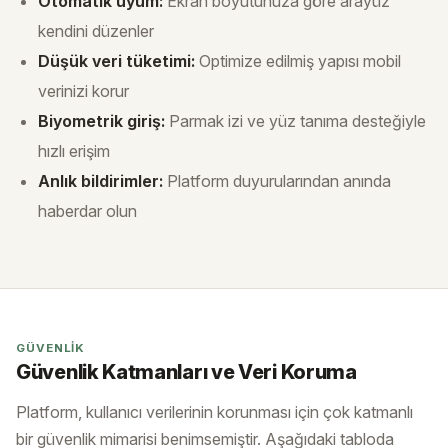
Otomatik uyum:
Ekran boyutunuza göre arayüz
kendini düzenler
Düşük veri tüketimi:
Optimize edilmiş yapısı mobil
verinizi korur
Biyometrik giriş:
Parmak izi ve yüz tanıma desteğiyle
hızlı erişim
Anlık bildirimler:
Platform duyurularından anında
haberdar olun
GÜVENLIK
Güvenlik Katmanları ve Veri Koruma
Platform, kullanıcı verilerinin korunması için çok katmanlı
bir güvenlik mimarisi benimsemiştir. Aşağıdaki tabloda