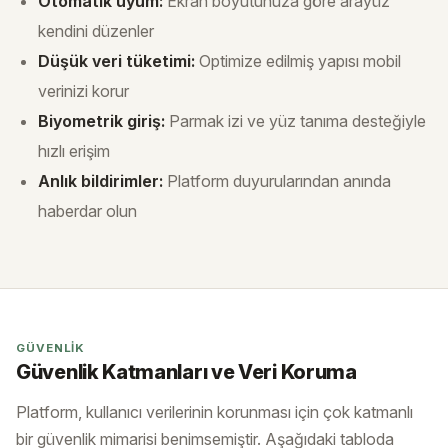
Otomatik uyum:
Ekran boyutunuza göre arayüz
kendini düzenler
Düşük veri tüketimi:
Optimize edilmiş yapısı mobil
verinizi korur
Biyometrik giriş:
Parmak izi ve yüz tanıma desteğiyle
hızlı erişim
Anlık bildirimler:
Platform duyurularından anında
haberdar olun
GÜVENLIK
Güvenlik Katmanları ve Veri Koruma
Platform, kullanıcı verilerinin korunması için çok katmanlı
bir güvenlik mimarisi benimsemiştir. Aşağıdaki tabloda