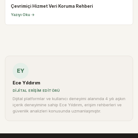
Çevrimiçi Hizmet Veri Koruma Rehberi
Yazıyı Oku →
EY
Ece Yıldırım
DIJITAL ERIŞIM EDITÖRÜ
Dijital platformlar ve kullanıcı deneyimi alanında 4 yılı aşkın
içerik deneyimine sahip Ece Yıldırım, erişim rehberleri ve
güvenlik analizleri konusunda uzmanlaşmıştır.