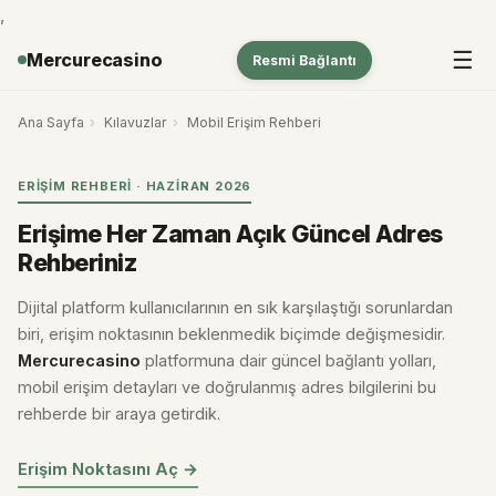
,
☰
Mercurecasino
Resmi Bağlantı
Ana Sayfa
›
Kılavuzlar
›
Mobil Erişim Rehberi
ERIŞIM REHBERI · HAZIRAN 2026
Erişime Her Zaman Açık Güncel Adres
Rehberiniz
Dijital platform kullanıcılarının en sık karşılaştığı sorunlardan
biri, erişim noktasının beklenmedik biçimde değişmesidir.
Mercurecasino
platformuna dair güncel bağlantı yolları,
mobil erişim detayları ve doğrulanmış adres bilgilerini bu
rehberde bir araya getirdik.
Erişim Noktasını Aç →