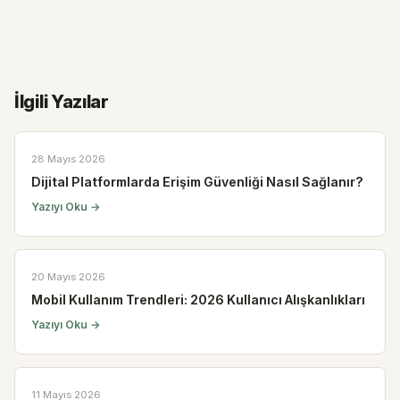
İlgili Yazılar
28 Mayıs 2026
Dijital Platformlarda Erişim Güvenliği Nasıl Sağlanır?
Yazıyı Oku →
20 Mayıs 2026
Mobil Kullanım Trendleri: 2026 Kullanıcı Alışkanlıkları
Yazıyı Oku →
11 Mayıs 2026