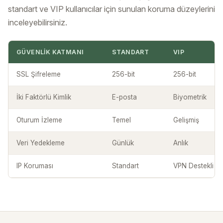
standart ve VIP kullanıcılar için sunulan koruma düzeylerini
inceleyebilirsiniz.
GÜVENLIK KATMANI
STANDART
VIP
SSL Şifreleme
256-bit
256-bit
İki Faktörlü Kimlik
E-posta
Biyometrik
Oturum İzleme
Temel
Gelişmiş
Veri Yedekleme
Günlük
Anlık
IP Koruması
Standart
VPN Destekli