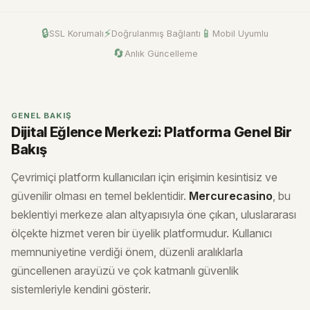
🔒
⚡
📱
SSL Korumalı
Doğrulanmış Bağlantı
Mobil Uyumlu
🔄
Anlık Güncelleme
GENEL BAKIŞ
Dijital Eğlence Merkezi: Platforma Genel Bir
Bakış
Çevrimiçi platform kullanıcıları için erişimin kesintisiz ve
güvenilir olması en temel beklentidir.
Mercurecasino
, bu
beklentiyi merkeze alan altyapısıyla öne çıkan, uluslararası
ölçekte hizmet veren bir üyelik platformudur. Kullanıcı
memnuniyetine verdiği önem, düzenli aralıklarla
güncellenen arayüzü ve çok katmanlı güvenlik
sistemleriyle kendini gösterir.