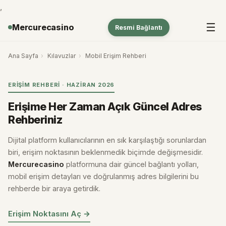
,
☰
Mercurecasino
Resmi Bağlantı
Ana Sayfa
›
Kılavuzlar
›
Mobil Erişim Rehberi
ERIŞIM REHBERI · HAZIRAN 2026
Erişime Her Zaman Açık Güncel Adres
Rehberiniz
Dijital platform kullanıcılarının en sık karşılaştığı sorunlardan
biri, erişim noktasının beklenmedik biçimde değişmesidir.
Mercurecasino
platformuna dair güncel bağlantı yolları,
mobil erişim detayları ve doğrulanmış adres bilgilerini bu
rehberde bir araya getirdik.
Erişim Noktasını Aç →