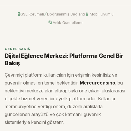
🔒
⚡
📱
SSL Korumalı
Doğrulanmış Bağlantı
Mobil Uyumlu
🔄
Anlık Güncelleme
GENEL BAKIŞ
Dijital Eğlence Merkezi: Platforma Genel Bir
Bakış
Çevrimiçi platform kullanıcıları için erişimin kesintisiz ve
güvenilir olması en temel beklentidir.
Mercurecasino
, bu
beklentiyi merkeze alan altyapısıyla öne çıkan, uluslararası
ölçekte hizmet veren bir üyelik platformudur. Kullanıcı
memnuniyetine verdiği önem, düzenli aralıklarla
güncellenen arayüzü ve çok katmanlı güvenlik
sistemleriyle kendini gösterir.