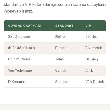
standart ve VIP kullanıcılar için sunulan koruma düzeylerini
inceleyebilirsiniz.
GÜVENLIK KATMANI
STANDART
VIP
SSL Şifreleme
256-bit
256-bit
İki Faktörlü Kimlik
E-posta
Biyometrik
Oturum İzleme
Temel
Gelişmiş
Veri Yedekleme
Günlük
Anlık
IP Koruması
Standart
VPN Destekli