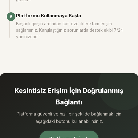
Platformu Kullanmaya Başla
Başarılı girişin ardından tüm özelliklere tam erişim
sağlarsınız. Karşılaştığınız sorunlarda destek ekibi 7/24
yanınızdadır.
Kesintisiz Erişim İçin Doğrulanmış
Bağlantı
Platforma güvenli ve hızlı bir şekilde bağlanmak için
aşağıdaki butonu kullanabilirsiniz.