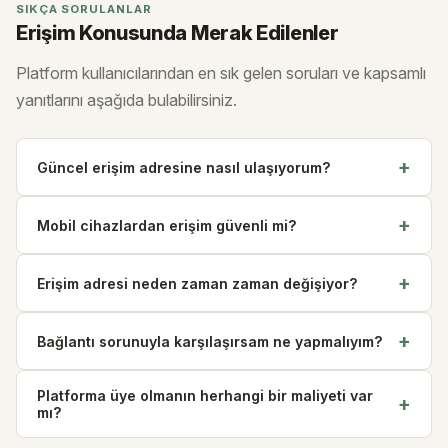
SIKÇA SORULANLAR
Erişim Konusunda Merak Edilenler
Platform kullanıcılarından en sık gelen soruları ve kapsamlı
yanıtlarını aşağıda bulabilirsiniz.
+
Güncel erişim adresine nasıl ulaşıyorum?
+
Mobil cihazlardan erişim güvenli mi?
+
Erişim adresi neden zaman zaman değişiyor?
+
Bağlantı sorunuyla karşılaşırsam ne yapmalıyım?
Platforma üye olmanın herhangi bir maliyeti var
+
mı?