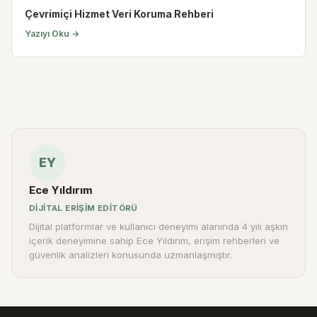
Çevrimiçi Hizmet Veri Koruma Rehberi
Yazıyı Oku →
EY
Ece Yıldırım
DIJITAL ERIŞIM EDITÖRÜ
Dijital platformlar ve kullanıcı deneyimi alanında 4 yılı aşkın
içerik deneyimine sahip Ece Yıldırım, erişim rehberleri ve
güvenlik analizleri konusunda uzmanlaşmıştır.