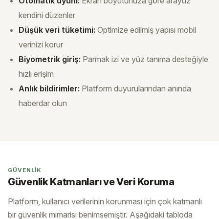
Otomatik uyum:
Ekran boyutunuza göre arayüz
kendini düzenler
Düşük veri tüketimi:
Optimize edilmiş yapısı mobil
verinizi korur
Biyometrik giriş:
Parmak izi ve yüz tanıma desteğiyle
hızlı erişim
Anlık bildirimler:
Platform duyurularından anında
haberdar olun
GÜVENLIK
Güvenlik Katmanları ve Veri Koruma
Platform, kullanıcı verilerinin korunması için çok katmanlı
bir güvenlik mimarisi benimsemiştir. Aşağıdaki tabloda