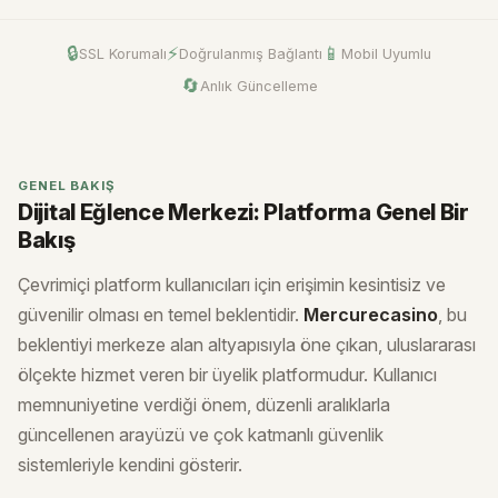
🔒
⚡
📱
SSL Korumalı
Doğrulanmış Bağlantı
Mobil Uyumlu
🔄
Anlık Güncelleme
GENEL BAKIŞ
Dijital Eğlence Merkezi: Platforma Genel Bir
Bakış
Çevrimiçi platform kullanıcıları için erişimin kesintisiz ve
güvenilir olması en temel beklentidir.
Mercurecasino
, bu
beklentiyi merkeze alan altyapısıyla öne çıkan, uluslararası
ölçekte hizmet veren bir üyelik platformudur. Kullanıcı
memnuniyetine verdiği önem, düzenli aralıklarla
güncellenen arayüzü ve çok katmanlı güvenlik
sistemleriyle kendini gösterir.