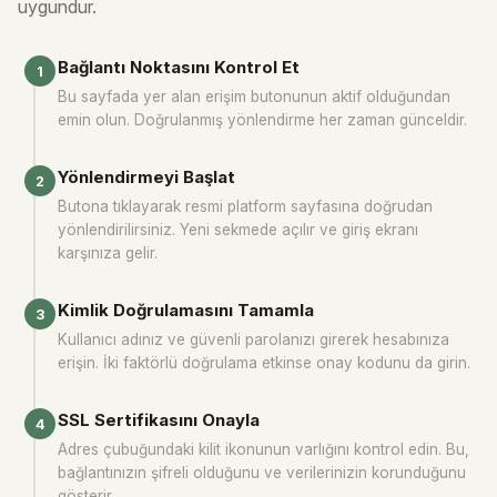
uygundur.
Bağlantı Noktasını Kontrol Et
Bu sayfada yer alan erişim butonunun aktif olduğundan
emin olun. Doğrulanmış yönlendirme her zaman günceldir.
Yönlendirmeyi Başlat
Butona tıklayarak resmi platform sayfasına doğrudan
yönlendirilirsiniz. Yeni sekmede açılır ve giriş ekranı
karşınıza gelir.
Kimlik Doğrulamasını Tamamla
Kullanıcı adınız ve güvenli parolanızı girerek hesabınıza
erişin. İki faktörlü doğrulama etkinse onay kodunu da girin.
SSL Sertifikasını Onayla
Adres çubuğundaki kilit ikonunun varlığını kontrol edin. Bu,
bağlantınızın şifreli olduğunu ve verilerinizin korunduğunu
gösterir.