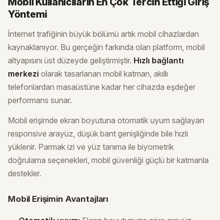
Mobil Kullanıcıların En Çok Tercih Ettiği Giriş
Yöntemi
İnternet trafiğinin büyük bölümü artık mobil cihazlardan
kaynaklanıyor. Bu gerçeğin farkında olan platform, mobil
altyapısını üst düzeyde geliştirmiştir.
Hızlı bağlantı
merkezi
olarak tasarlanan mobil katman, akıllı
telefonlardan masaüstüne kadar her cihazda eşdeğer
performans sunar.
Mobil erişimde ekran boyutuna otomatik uyum sağlayan
responsive arayüz, düşük bant genişliğinde bile hızlı
yüklenir. Parmak izi ve yüz tanıma ile biyometrik
doğrulama seçenekleri, mobil güvenliği güçlü bir katmanla
destekler.
Mobil Erişimin Avantajları