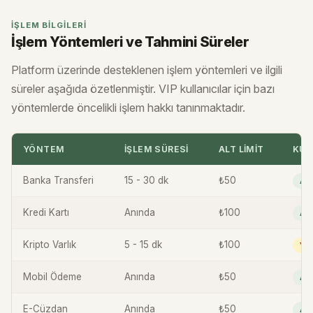
İŞLEM BILGILERI
İşlem Yöntemleri ve Tahmini Süreler
Platform üzerinde desteklenen işlem yöntemleri ve ilgili
süreler aşağıda özetlenmiştir. VIP kullanıcılar için bazı
yöntemlerde öncelikli işlem hakkı tanınmaktadır.
YÖNTEM
İŞLEM SÜRESI
ALT LIMIT
KUL
Banka Transferi
15 - 30 dk
₺50
Akt
Kredi Kartı
Anında
₺100
Akt
Kripto Varlık
5 - 15 dk
₺100
Yo
Mobil Ödeme
Anında
₺50
Akt
E-Cüzdan
Anında
₺50
Akt