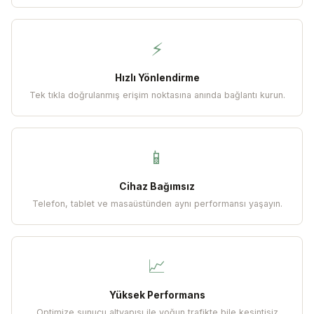
⚡
Hızlı Yönlendirme
Tek tıkla doğrulanmış erişim noktasına anında bağlantı kurun.
📱
Cihaz Bağımsız
Telefon, tablet ve masaüstünden aynı performansı yaşayın.
📈
Yüksek Performans
Optimize sunucu altyapısı ile yoğun trafikte bile kesintisiz