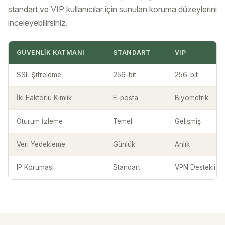
standart ve VIP kullanıcılar için sunulan koruma düzeylerini
inceleyebilirsiniz.
GÜVENLIK KATMANI
STANDART
VIP
SSL Şifreleme
256-bit
256-bit
İki Faktörlü Kimlik
E-posta
Biyometrik
Oturum İzleme
Temel
Gelişmiş
Veri Yedekleme
Günlük
Anlık
IP Koruması
Standart
VPN Destekli