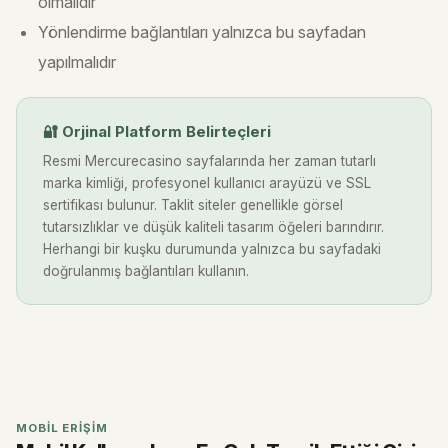
olmalıdır
Yönlendirme bağlantıları yalnızca bu sayfadan
yapılmalıdır
🔐 Orjinal Platform Belirteçleri
Resmi Mercurecasino sayfalarında her zaman tutarlı
marka kimliği, profesyonel kullanıcı arayüzü ve SSL
sertifikası bulunur. Taklit siteler genellikle görsel
tutarsızlıklar ve düşük kaliteli tasarım öğeleri barındırır.
Herhangi bir kuşku durumunda yalnızca bu sayfadaki
doğrulanmış bağlantıları kullanın.
MOBIL ERIŞIM