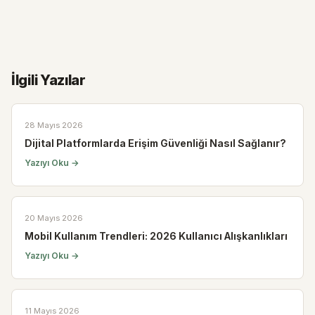
İlgili Yazılar
28 Mayıs 2026
Dijital Platformlarda Erişim Güvenliği Nasıl Sağlanır?
Yazıyı Oku →
20 Mayıs 2026
Mobil Kullanım Trendleri: 2026 Kullanıcı Alışkanlıkları
Yazıyı Oku →
11 Mayıs 2026