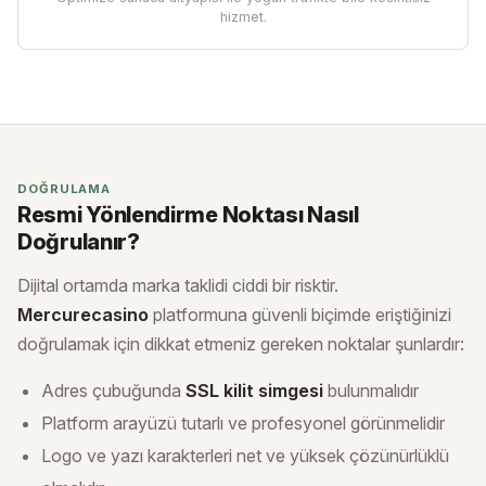
hizmet.
DOĞRULAMA
Resmi Yönlendirme Noktası Nasıl
Doğrulanır?
Dijital ortamda marka taklidi ciddi bir risktir.
Mercurecasino
platformuna güvenli biçimde eriştiğinizi
doğrulamak için dikkat etmeniz gereken noktalar şunlardır:
Adres çubuğunda
SSL kilit simgesi
bulunmalıdır
Platform arayüzü tutarlı ve profesyonel görünmelidir
Logo ve yazı karakterleri net ve yüksek çözünürlüklü