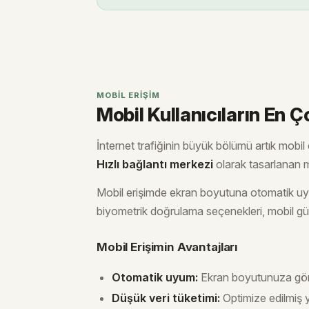
MOBIL ERIŞIM
Mobil Kullanıcıların En Ç
İnternet trafiğinin büyük bölümü artık mobil
Hızlı bağlantı merkezi
olarak tasarlanan 
Mobil erişimde ekran boyutuna otomatik uyum
biyometrik doğrulama seçenekleri, mobil güv
Mobil Erişimin Avantajları
Otomatik uyum:
Ekran boyutunuza gör
Düşük veri tüketimi:
Optimize edilmiş y