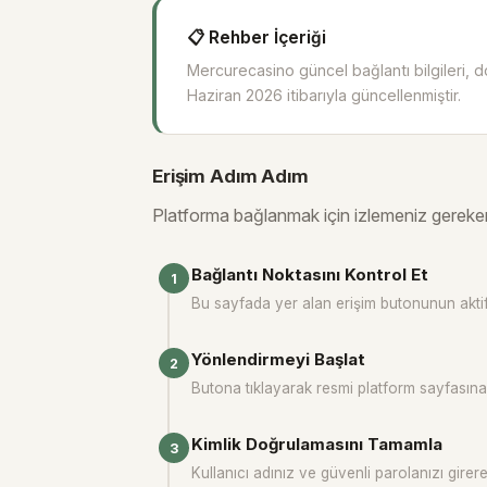
📋 Rehber İçeriği
Mercurecasino güncel bağlantı bilgileri, do
Haziran 2026 itibarıyla güncellenmiştir.
Erişim Adım Adım
Platforma bağlanmak için izlemeniz gereken a
Bağlantı Noktasını Kontrol Et
Bu sayfada yer alan erişim butonunun akt
Yönlendirmeyi Başlat
Butona tıklayarak resmi platform sayfasına d
Kimlik Doğrulamasını Tamamla
Kullanıcı adınız ve güvenli parolanızı girer