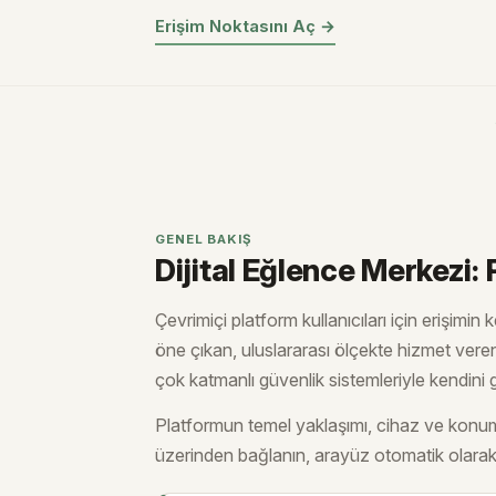
Erişim Noktasını Aç →
GENEL BAKIŞ
Dijital Eğlence Merkezi:
Çevrimiçi platform kullanıcıları için erişimin 
öne çıkan, uluslararası ölçekte hizmet vere
çok katmanlı güvenlik sistemleriyle kendini g
Platformun temel yaklaşımı, cihaz ve konumda
üzerinden bağlanın, arayüz otomatik olarak 