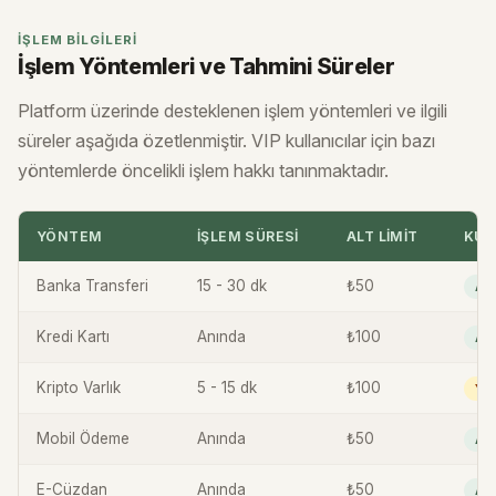
İŞLEM BILGILERI
İşlem Yöntemleri ve Tahmini Süreler
Platform üzerinde desteklenen işlem yöntemleri ve ilgili
süreler aşağıda özetlenmiştir. VIP kullanıcılar için bazı
yöntemlerde öncelikli işlem hakkı tanınmaktadır.
YÖNTEM
İŞLEM SÜRESI
ALT LIMIT
KUL
Banka Transferi
15 - 30 dk
₺50
Akt
Kredi Kartı
Anında
₺100
Akt
Kripto Varlık
5 - 15 dk
₺100
Yo
Mobil Ödeme
Anında
₺50
Akt
E-Cüzdan
Anında
₺50
Akt