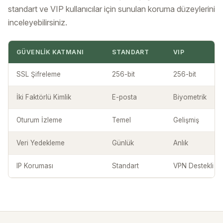
standart ve VIP kullanıcılar için sunulan koruma düzeylerini
inceleyebilirsiniz.
GÜVENLIK KATMANI
STANDART
VIP
SSL Şifreleme
256-bit
256-bit
İki Faktörlü Kimlik
E-posta
Biyometrik
Oturum İzleme
Temel
Gelişmiş
Veri Yedekleme
Günlük
Anlık
IP Koruması
Standart
VPN Destekli