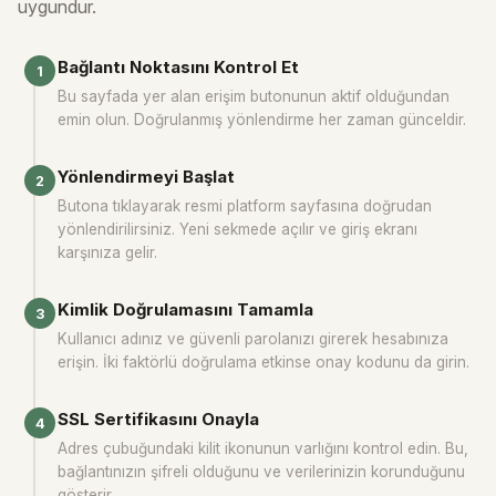
uygundur.
Bağlantı Noktasını Kontrol Et
Bu sayfada yer alan erişim butonunun aktif olduğundan
emin olun. Doğrulanmış yönlendirme her zaman günceldir.
Yönlendirmeyi Başlat
Butona tıklayarak resmi platform sayfasına doğrudan
yönlendirilirsiniz. Yeni sekmede açılır ve giriş ekranı
karşınıza gelir.
Kimlik Doğrulamasını Tamamla
Kullanıcı adınız ve güvenli parolanızı girerek hesabınıza
erişin. İki faktörlü doğrulama etkinse onay kodunu da girin.
SSL Sertifikasını Onayla
Adres çubuğundaki kilit ikonunun varlığını kontrol edin. Bu,
bağlantınızın şifreli olduğunu ve verilerinizin korunduğunu
gösterir.