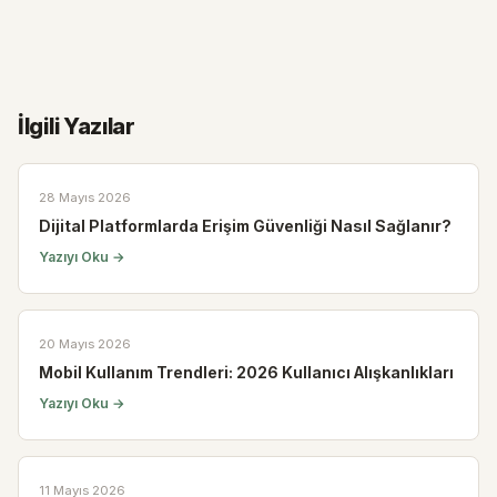
İlgili Yazılar
28 Mayıs 2026
Dijital Platformlarda Erişim Güvenliği Nasıl Sağlanır?
Yazıyı Oku →
20 Mayıs 2026
Mobil Kullanım Trendleri: 2026 Kullanıcı Alışkanlıkları
Yazıyı Oku →
11 Mayıs 2026