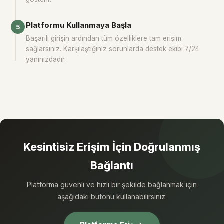
Platformu Kullanmaya Başla
Başarılı girişin ardından tüm özelliklere tam erişim
sağlarsınız. Karşılaştığınız sorunlarda destek ekibi 7/24
yanınızdadır.
Kesintisiz Erişim İçin Doğrulanmış
Bağlantı
Platforma güvenli ve hızlı bir şekilde bağlanmak için
aşağıdaki butonu kullanabilirsiniz.