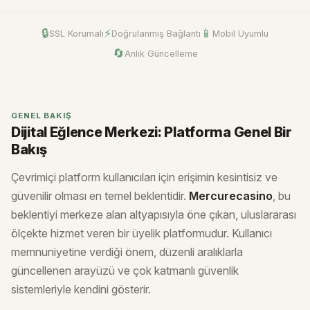
🔒
⚡
📱
SSL Korumalı
Doğrulanmış Bağlantı
Mobil Uyumlu
🔄
Anlık Güncelleme
GENEL BAKIŞ
Dijital Eğlence Merkezi: Platforma Genel Bir
Bakış
Çevrimiçi platform kullanıcıları için erişimin kesintisiz ve
güvenilir olması en temel beklentidir.
Mercurecasino
, bu
beklentiyi merkeze alan altyapısıyla öne çıkan, uluslararası
ölçekte hizmet veren bir üyelik platformudur. Kullanıcı
memnuniyetine verdiği önem, düzenli aralıklarla
güncellenen arayüzü ve çok katmanlı güvenlik
sistemleriyle kendini gösterir.