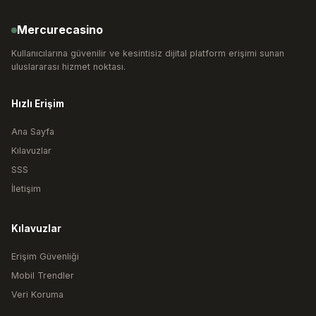
Mercurecasino
Kullanıcılarına güvenilir ve kesintisiz dijital platform erişimi sunan
uluslararası hizmet noktası.
Hızlı Erişim
Ana Sayfa
Kılavuzlar
SSS
İletişim
Kılavuzlar
Erişim Güvenliği
Mobil Trendler
Veri Koruma