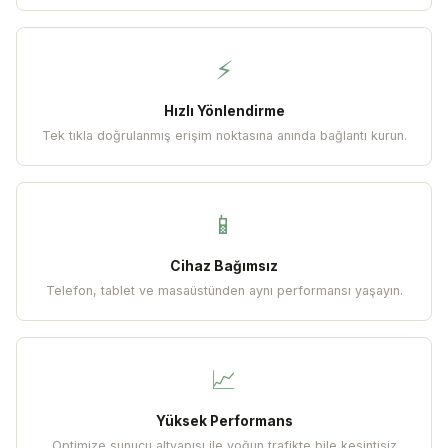
⚡
Hızlı Yönlendirme
Tek tıkla doğrulanmış erişim noktasına anında bağlantı kurun.
📱
Cihaz Bağımsız
Telefon, tablet ve masaüstünden aynı performansı yaşayın.
📈
Yüksek Performans
Optimize sunucu altyapısı ile yoğun trafikte bile kesintisiz