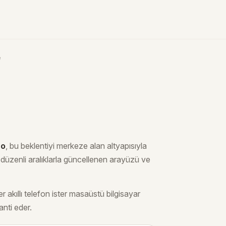
e
no
, bu beklentiyi merkeze alan altyapısıyla
 düzenli aralıklarla güncellenen arayüzü ve
akıllı telefon ister masaüstü bilgisayar
nti eder.