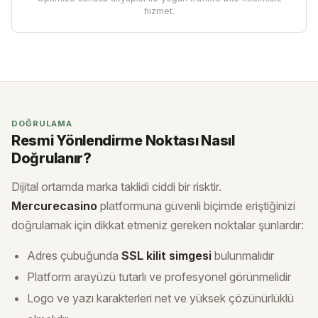
hizmet.
DOĞRULAMA
Resmi Yönlendirme Noktası Nasıl
Doğrulanır?
Dijital ortamda marka taklidi ciddi bir risktir.
Mercurecasino
platformuna güvenli biçimde eriştiğinizi
doğrulamak için dikkat etmeniz gereken noktalar şunlardır:
Adres çubuğunda
SSL kilit simgesi
bulunmalıdır
Platform arayüzü tutarlı ve profesyonel görünmelidir
Logo ve yazı karakterleri net ve yüksek çözünürlüklü