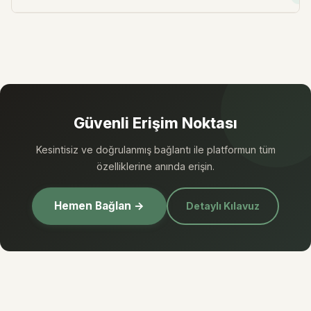
Güvenli Erişim Noktası
Kesintisiz ve doğrulanmış bağlantı ile platformun tüm
özelliklerine anında erişin.
Hemen Bağlan →
Detaylı Kılavuz