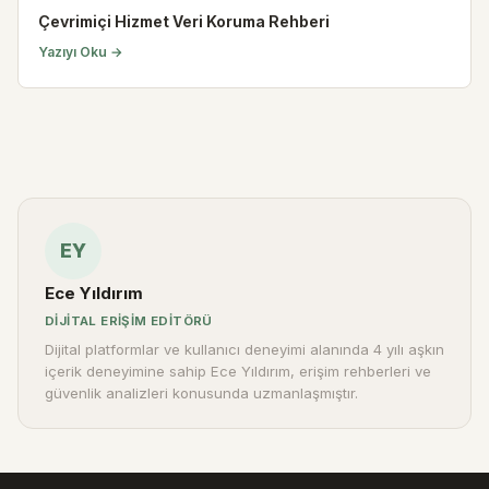
Çevrimiçi Hizmet Veri Koruma Rehberi
Yazıyı Oku →
EY
Ece Yıldırım
DIJITAL ERIŞIM EDITÖRÜ
Dijital platformlar ve kullanıcı deneyimi alanında 4 yılı aşkın
içerik deneyimine sahip Ece Yıldırım, erişim rehberleri ve
güvenlik analizleri konusunda uzmanlaşmıştır.