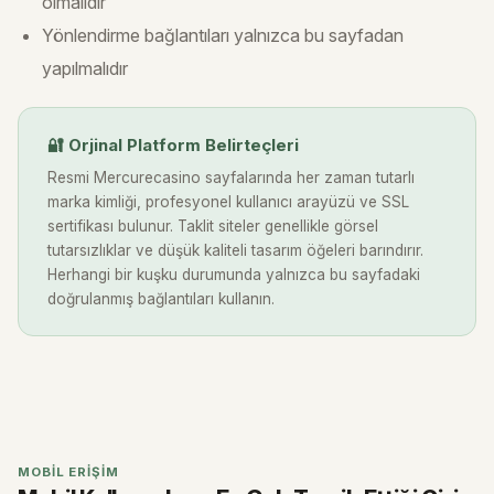
olmalıdır
Yönlendirme bağlantıları yalnızca bu sayfadan
yapılmalıdır
🔐 Orjinal Platform Belirteçleri
Resmi Mercurecasino sayfalarında her zaman tutarlı
marka kimliği, profesyonel kullanıcı arayüzü ve SSL
sertifikası bulunur. Taklit siteler genellikle görsel
tutarsızlıklar ve düşük kaliteli tasarım öğeleri barındırır.
Herhangi bir kuşku durumunda yalnızca bu sayfadaki
doğrulanmış bağlantıları kullanın.
MOBIL ERIŞIM