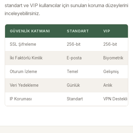
standart ve VIP kullanıcılar için sunulan koruma düzeylerini
inceleyebilirsiniz.
GÜVENLIK KATMANI
STANDART
VIP
SSL Şifreleme
256-bit
256-bit
İki Faktörlü Kimlik
E-posta
Biyometrik
Oturum İzleme
Temel
Gelişmiş
Veri Yedekleme
Günlük
Anlık
IP Koruması
Standart
VPN Destekli