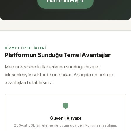
Platforma Eriş →
HIZMET ÖZELLIKLERI
Platformun Sunduğu Temel Avantajlar
Mercurecasino kullanıcılarına sunduğu hizmet
bileşenleriyle sektörde öne çıkar. Aşağıda en belirgin
avantajları bulabilirsiniz.
🛡
Güvenli Altyapı
256-bit SSL şifreleme ile uçtan uca veri koruması sağlanır.