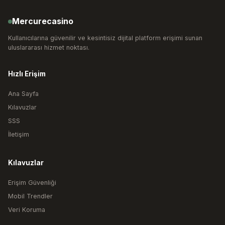
Mercurecasino
Kullanıcılarına güvenilir ve kesintisiz dijital platform erişimi sunan
uluslararası hizmet noktası.
Hızlı Erişim
Ana Sayfa
Kılavuzlar
SSS
İletişim
Kılavuzlar
Erişim Güvenliği
Mobil Trendler
Veri Koruma