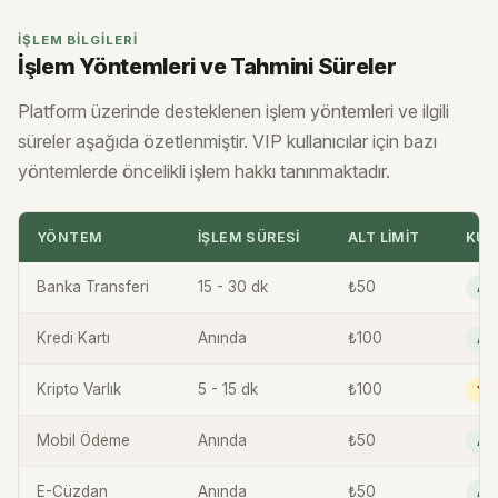
İŞLEM BILGILERI
İşlem Yöntemleri ve Tahmini Süreler
Platform üzerinde desteklenen işlem yöntemleri ve ilgili
süreler aşağıda özetlenmiştir. VIP kullanıcılar için bazı
yöntemlerde öncelikli işlem hakkı tanınmaktadır.
YÖNTEM
İŞLEM SÜRESI
ALT LIMIT
KUL
Banka Transferi
15 - 30 dk
₺50
Akt
Kredi Kartı
Anında
₺100
Akt
Kripto Varlık
5 - 15 dk
₺100
Yo
Mobil Ödeme
Anında
₺50
Akt
E-Cüzdan
Anında
₺50
Akt