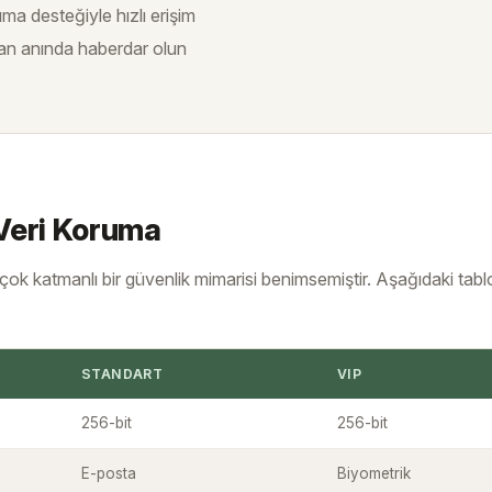
ma desteğiyle hızlı erişim
an anında haberdar olun
Veri Koruma
n çok katmanlı bir güvenlik mimarisi benimsemiştir. Aşağıdaki tabl
STANDART
VIP
256-bit
256-bit
E-posta
Biyometrik