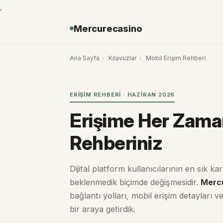
,
Mercurecasino
Ana Sayfa
›
Kılavuzlar
›
Mobil Erişim Rehberi
ERIŞIM REHBERI · HAZIRAN 2026
Erişime Her Zama
Rehberiniz
Dijital platform kullanıcılarının en sık ka
beklenmedik biçimde değişmesidir.
Merc
bağlantı yolları, mobil erişim detayları 
bir araya getirdik.