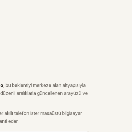
e
no
, bu beklentiyi merkeze alan altyapısıyla
 düzenli aralıklarla güncellenen arayüzü ve
akıllı telefon ister masaüstü bilgisayar
nti eder.