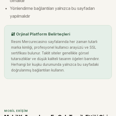
olmalıdır
Yönlendirme bağlantıları yalnızca bu sayfadan
yapılmalıdır
🔐 Orjinal Platform Belirteçleri
Resmi Mercurecasino sayfalarında her zaman tutarlı
marka kimliği, profesyonel kullanıcı arayüzü ve SSL
sertifikası bulunur. Taklit siteler genellikle görsel
tutarsızlıklar ve düşük kaliteli tasarım öğeleri barındırır.
Herhangi bir kuşku durumunda yalnızca bu sayfadaki
doğrulanmış bağlantıları kullanın.
MOBIL ERIŞIM