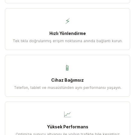
⚡
Hızlı Yönlendirme
Tek tıkla doğrulanmış erişim noktasına anında bağlantı kurun.
📱
Cihaz Bağımsız
Telefon, tablet ve masaüstünden aynı performansı yaşayın.
📈
Yüksek Performans
Optimize sunucu altyapısı ile yoğun trafikte bile kesintisiz