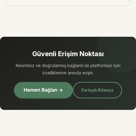
Güvenli Erişim Noktası
Kesintisiz ve doğrulanmış bağlantı ile platformun tüm
özelliklerine anında erişin.
Hemen Bağlan →
Detaylı Kılavuz