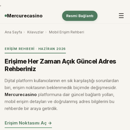
,
☰
Mercurecasino
Resmi Bağlantı
Ana Sayfa
›
Kılavuzlar
›
Mobil Erişim Rehberi
ERIŞIM REHBERI · HAZIRAN 2026
Erişime Her Zaman Açık Güncel Adres
Rehberiniz
Dijital platform kullanıcılarının en sık karşılaştığı sorunlardan
biri, erişim noktasının beklenmedik biçimde değişmesidir.
Mercurecasino
platformuna dair güncel bağlantı yolları,
mobil erişim detayları ve doğrulanmış adres bilgilerini bu
rehberde bir araya getirdik.
Erişim Noktasını Aç →