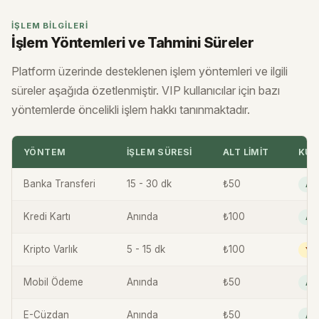
İŞLEM BILGILERI
İşlem Yöntemleri ve Tahmini Süreler
Platform üzerinde desteklenen işlem yöntemleri ve ilgili
süreler aşağıda özetlenmiştir. VIP kullanıcılar için bazı
yöntemlerde öncelikli işlem hakkı tanınmaktadır.
YÖNTEM
İŞLEM SÜRESI
ALT LIMIT
KUL
Banka Transferi
15 - 30 dk
₺50
Akt
Kredi Kartı
Anında
₺100
Akt
Kripto Varlık
5 - 15 dk
₺100
Yo
Mobil Ödeme
Anında
₺50
Akt
E-Cüzdan
Anında
₺50
Akt