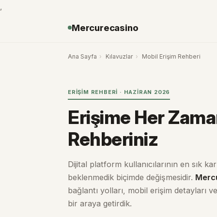
,
Mercurecasino
Ana Sayfa
›
Kılavuzlar
›
Mobil Erişim Rehberi
ERIŞIM REHBERI · HAZIRAN 2026
Erişime Her Zama
Rehberiniz
Dijital platform kullanıcılarının en sık ka
beklenmedik biçimde değişmesidir.
Merc
bağlantı yolları, mobil erişim detayları 
bir araya getirdik.