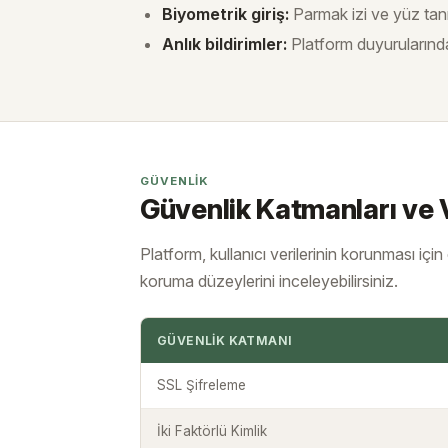
Biyometrik giriş:
Parmak izi ve yüz tanı
Anlık bildirimler:
Platform duyurularınd
GÜVENLIK
Güvenlik Katmanları ve 
Platform, kullanıcı verilerinin korunması içi
koruma düzeylerini inceleyebilirsiniz.
GÜVENLIK KATMANI
SSL Şifreleme
İki Faktörlü Kimlik