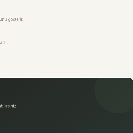
unu gösterir.
adır.
ilirsiniz.