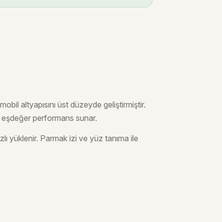
bil altyapısını üst düzeyde geliştirmiştir.
a eşdeğer performans sunar.
ı yüklenir. Parmak izi ve yüz tanıma ile