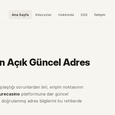
Ana Sayfa
Kılavuzlar
Hakkında
SSS
İletişim
n Açık Güncel Adres
rşılaştığı sorunlardan biri, erişim noktasının
urecasino
platformuna dair güncel
ve doğrulanmış adres bilgilerini bu rehberde