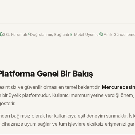
🔒
⚡
📱
🔄
SSL Korumalı
Doğrulanmış Bağlantı
Mobil Uyumlu
Anlık Güncellem
 Platforma Genel Bir Bakış
kesintisiz ve güvenilir olması en temel beklentidir.
Mercurecasi
n bir üyelik platformudur. Kullanıcı memnuniyetine verdiği önem,
österir.
n bağımsız olarak her kullanıcıya eşit deneyim sunmaktır. İster 
cihazınıza uyum sağlar ve tüm işlevlere eksiksiz erişmenizi gara